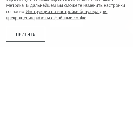
Узнайте больше об автомобилях бренда
Метрика. В дальнейшем Вы сможете изменить настройки
согласно
Инструкции по настройке браузера для
прекращения работы с файлами cookie
.
Вступить
ПРИНЯТЬ
Что такое клуб владельцев
Подробнее