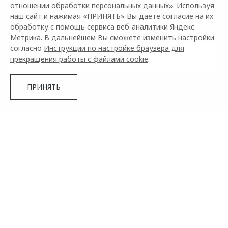
отношении обработки персональных данных»
. Используя
наш сайт и нажимая «ПРИНЯТЬ» Вы даёте согласие на их
Активируйте услугу в приложении в течение 30 дней
обработку с помощь сервиса веб-аналитики Яндекс
после покупки автомобиля или ТО
Метрика. В дальнейшем Вы сможете изменить настройки
согласно
Инструкции по настройке браузера для
Смотреть услуги
Скачать
прекращения работы с файлами cookie
.
программы
приложение
ПРИНЯТЬ
ПОМОЩЬ НА ДОРОГАХ OMODA
Помощь на дорогах для Вас 24 часа в сутки, 365 дней в
году².
Подробнее