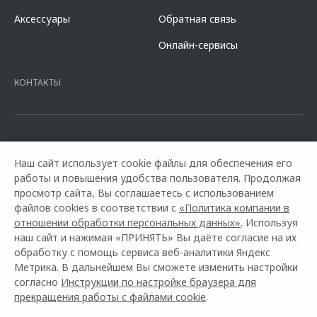
официальных дилерских центрах «Omoda». Изучите все условия
Аксессуары
Обратная связь
кредита в разделе «Кредит на покупку автомобиля у дилера» на
сайте банка
https://alfabank.ru/get-money/auto-loan/dealers/?
Онлайн-сервисы
platformId=alfasite
Кредит предоставляет АО Альфа-Банк. ИНН
7728168971 ОГРН 1027700067328 место нахождение 107078, г.
Москва, ул. Каланчевская, д. 27. Ген.лицензия ЦБ РФ № 1326 от
КОНТАКТЫ
16.01.2015. Предложение ограничено и не является публичной
офертой.
Наш сайт использует cookie файлы для обеспечения его
работы и повышения удобства пользователя. Продолжая
просмотр сайта, Вы соглашаетесь с использованием
файлов cookies в соответствии с
«Политика компании в
отношении обработки персональных данных»
. Используя
наш сайт и нажимая «ПРИНЯТЬ» Вы даёте согласие на их
обработку с помощь сервиса веб-аналитики Яндекс
Горячая линия OMODA:
+7 (8652) 748-555
Метрика. В дальнейшем Вы сможете изменить настройки
согласно
Инструкции по настройке браузера для
© 2026 АвтоЮг Ставрополь
прекращения работы с файлами cookie
.
Модельный ряд
Архивные модели
Контакты