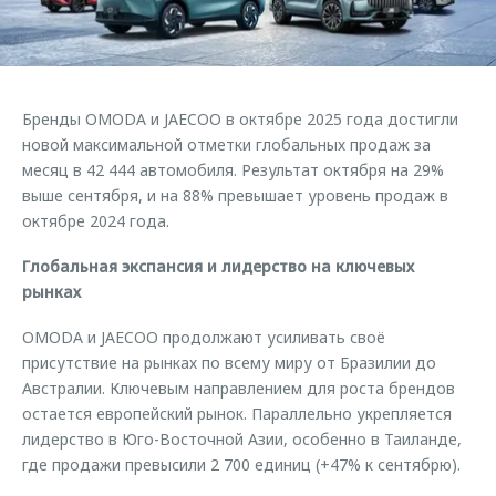
Страхование
Клиентская поддержка
Обратная связь
Кредитный калькулятор
O&J Автоклуб
Аксессуары
Клуб владельцев OMODA
Бренды OMODA и JAECOO в октябре 2025 года достигли
Одежда и сувениры
Приложение O&J
новой максимальной отметки глобальных продаж за
Оригинальные аксессуары
месяц в 42 444 автомобиля. Результат октября на 29%
Аксессуары
выше сентября, и на 88% превышает уровень продаж в
Запчасти
октябре 2024 года.
Одежда и сувениры
Трейд-ин
Оригинальные аксессуары
Глобальная экспансия и лидерство на ключевых
Калькулятор трейд-ин
Запчасти
рынках
OMODA и JAECOO продолжают усиливать своё
присутствие на рынках по всему миру от Бразилии до
Австралии. Ключевым направлением для роста брендов
остается европейский рынок. Параллельно укрепляется
лидерство в Юго-Восточной Азии, особенно в Таиланде,
где продажи превысили 2 700 единиц (+47% к сентябрю).