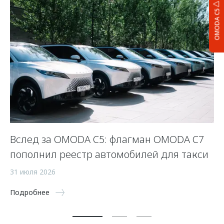
OMODA C5
Вслед за OMODA C5: флагман OMODA C7
С
пополнил реестр автомобилей для такси
п
а
31 июля 2026
5 
Подробнее
По