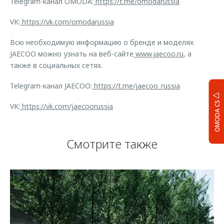
Telegram-канал OMODA:
https://t.me/omodarussia
VK:
https://vk.com/omodarussia
Всю необходимую информацию о бренде и моделях
JAECOO можно узнать на веб-сайте
www.jaecoo.ru
, а
также в социальных сетях.
Telegram-канал JAECOO:
https://t.me/jaecoo_russia
OMODA C5
VK:
https://vk.com/jaecoorussia
Смотрите также