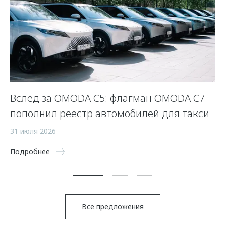
Вслед за OMODA C5: флагман OMODA C7
С
пополнил реестр автомобилей для такси
п
а
31 июля 2026
5 
Подробнее
По
Все предложения