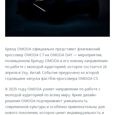
Страхование
Клиентская поддержка
Обратная связь
Кредитный калькулятор
O&J Автоклуб
Аксессуары
Клуб владельцев OMODA
Одежда и сувениры
Приложение O&J
Оригинальные аксессуары
Аксессуары
Запчасти
Бренд OMODA официально представит флагманский
Одежда и сувениры
кроссовер OMODA C7 на OMODA DAY — мероприятии,
Трейд-ин
Оригинальные аксессуары
посвященном бренду OMODA и его новому направлению
по работе с молодой аудиторией, которое состоится 26
Калькулятор трейд-ин
Запчасти
апреля в Уху, Китай. Событие приурочено ко второй
годовщине запуска фастбэк-кроссовера OMODA C5.
В 2025 году OMODA усилит направление по работе с
молодой аудиторией по всему миру. Яркие дизайн-
решения OMODA подчеркивают уникальность
современной культуры и особенно привлекательны для
нового поколения, которое ценит индивидуальность и