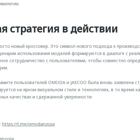
ивилегии.
я стратегия в действии
сто новый кроссовер. Это символ нового подхода к производс
сценарии использования моделей формируются в диалоге с реа
ое сотрудничество с пользователями, чтобы совместно опре
рии.
мите пользователей OMODA и JAECOO была вновь заявлена ст
уется на ярком визуальном стиле и технологиях, в то время к
ых качествах и сдержанной уверенности.
:
https://t.me/omodarussia
arussia