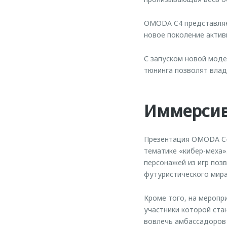
OMODA C4 представляет
новое поколение актив
С запуском новой моде
тюнинга позволят влад
Иммерсив
Презентация OMODA C4 
тематике «кибер-меха»
персонажей из игр поз
футуристического мир
Кроме того, на меропр
участники которой ст
вовлечь амбассадоров 