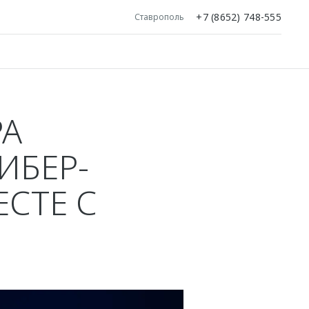
+7 (8652) 748-555
Ставрополь
РА
ИБЕР-
ЕСТЕ С