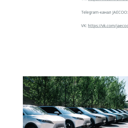
Telegram-канал JAECOO
VK:
https://vk.com/jaeco