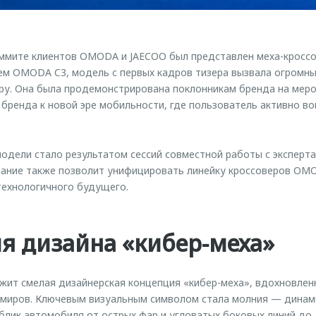
мите клиентов OMODA и JAECOO был представлен меха-кроссо
ем OMODA C3, модель с первых кадров тизера вызвала огромны
ру. Она была продемонстрирована поклонникам бренда на меро
бренда к новой эре мобильности, где пользователь активно во
одели стало результатом сессий совместной работы с эксперта
ание также позволит унифицировать линейку кроссоверов OM
 технологичного будущего.
я дизайна «кибер-меха»
жит смелая дизайнерская концепция «кибер-меха», вдохновле
 миров. Ключевым визуальным символом стала молния — динам
лик автомобиля от острых фар и угловатых боковых линий до 