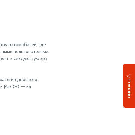
тву автомобилей, где
льными пользователями.
делять следующую эру
ратегия двойного
OMODA C5
ак JAECOO — на