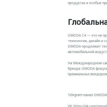
продуктах и особые пр
Глобальна
OMODA C4 — это не про
технологии, дизайн и 
OMODA продолжит тесн
автомобильной индуст
На Международном сам
бренда: OMODA фокусир
премиальных внедорожн
Telegram-канал OMODA
VK:
https://vk.com/omod