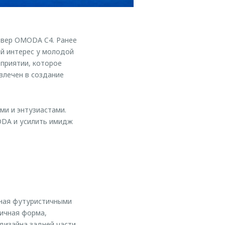
вер OMODA C4. Ранее
й интерес у молодой
приятии, которое
влечен в создание
ми и энтузиастами.
ODA и усилить имидж
нная футуристичными
ичная форма,
дизайна задней части.