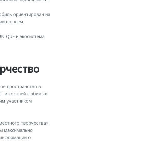
обиль ориентирован на
и во всем.
UNIQUE и экосистема
рчество
ое пространство в
нг и косплей любимых
ным участником
местного творчества»,
бы максимально
 информации о