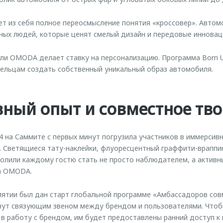
 из себя полное переосмысление понятия «кроссовер». Автом
ных людей, которые ценят смелый дизайн и передовые инноваци
ли OMODA делает ставку на персонализацию. Программа Born 
ельцам создать собственный уникальный образ автомобиля.
ный опыт и совместное тво
на Саммите с первых минут погрузила участников в иммерсивн
. Светящиеся тату-наклейки, флуоресцентный граффити-враппи
волили каждому гостю стать не просто наблюдателем, а актив
а OMODA.
иятии был дан старт глобальной программе «Амбассадоров сов
анут связующим звеном между брендом и пользователями. Что
в работу с брендом, им будет предоставлены ранний доступ к