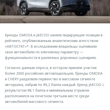
Страхование
Клиентская поддержка
Обратная связь
Кредитный калькулятор
O&J Автоклуб
Аксессуары
Клуб владельцев OMODA
Одежда и сувениры
Приложение O&J
Бренды OMODA и JAECOO заняли лидирующие позиции в
Оригинальные аксессуары
рейтинге, опубликованным аналитическим агентством
Аксессуары
Запчасти
«АВТОСТАТ»*. В исследовании владельцы оценивали
Одежда и сувениры
свои автомобили по ключевому параметру —
Трейд-ин
Оригинальные аксессуары
функциональности в различных дорожных сценариях.
Калькулятор трейд-ин
Запчасти
Согласно данным опроса, в котором приняли участие
более 2000 российских автовладельцев, бренды OMODA
и CHERY разделили первенство в массовом сегменте
авторынка, набрав по 89,2 балла каждый. Бренд JAECOO с
результатом 88,1 балла и минимальным отрывом
расположился на почетном третьем месте среди
автомобилей массового сегмента.