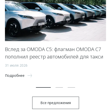
Вслед за OMODA C5: флагман OMODA C7
С
пополнил реестр автомобилей для такси
п
а
31 июля 2026
5 
Подробнее
По
Все предложения