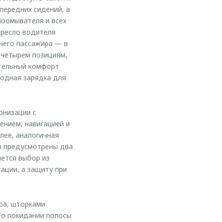
передних сидений, а
лоомывателя и всех
кресло водителя
него пассажира — в
 четырем позициям,
тельный комфорт
одная зарядка для
онизации с
ением, навигацией и
лее, аналогичная
ов предусмотрены два
яется выбор из
ации, а защиту при
ра, шторками
 о покидании полосы