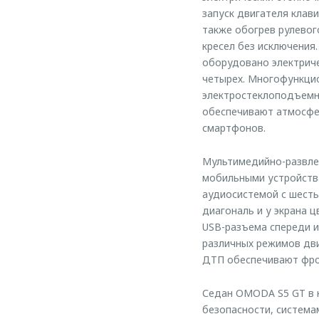
запуск двигателя клав
также обогрев рулевог
кресел без исключения
оборудовано электриче
четырех. Многофункцио
электростеклоподъемн
обеспечивают атмосфе
смартфонов.
Мультимедийно-развлек
мобильными устройства
аудиосистемой с шесть
диагональ и у экрана 
USB-разъема спереди и
различных режимов дви
ДТП обеспечивают фро
Седан OMODA S5 GT в к
безопасности, система