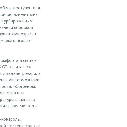
обиль доступен для
ной онлайн-витрине
м турбированным
ванной коробкой
ариантами окраски
х маркетинговых
комфорта и систем
5 GT отличается
 и задние фонари, а
ченными тормозными
орота, обогревом,
иль оснащен
ратуры в шинах, а
ия Follow Me Home.
-контроль,
ой доступ в салон и