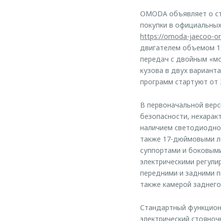
OMODA объявляет о ст
покупки в официальных
https://omoda-jaecoo-onl
двигателем объемом 1,
передач с двойным «м
кузова в двух варианта
программ стартуют от 2
В первоначальной верс
безопасности, нехара
наличием светодиодной
также 17-дюймовыми л
суппортами и боковыми
электрическими регули
передними и задними п
также камерой заднего
Стандартный функциона
электрический стояноч