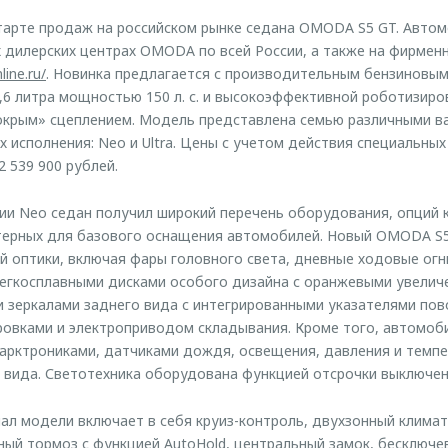
арте продаж на российском рынке седана OMODA S5 GT. Автом
 дилерских центрах OMODA по всей России, а также на фирмен
ine.ru/
. Новинка предлагается с производительным бензиновы
6 литра мощностью 150 л. с. и высокоэффективной роботизиро
окрым» сцеплением. Модель представлена семью различными в
х исполнения: Neo и Ultra. Цены с учетом действия специальны
 539 900 рублей.
ии Neo седан получил широкий перечень оборудования, опций 
ктерных для базового оснащения автомобилей. Новый OMODA S
 оптики, включая фары головного света, дневные ходовые огни
егкосплавными дисками особого дизайна с оранжевыми увели
 зеркалами заднего вида с интегрированными указателями пов
ровками и электроприводом складывания. Кроме того, автомоб
арктрониками, датчиками дождя, освещения, давления и темпе
 вида. Светотехника оборудована функцией отсрочки выключен
л модели включает в себя круиз-контроль, двухзонный климат
ный тормоз с функцией AutoHold, центральный замок, бесключев