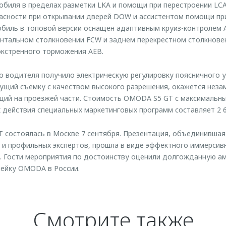
биля в пределах разметки LKA и помощи при перестроении LCA
асности при открывании дверей DOW и ассистентом помощи пр
мобиль в топовой версии оснащен адаптивным круиз-контролем 
тальном столкновении FCW и заднем перекрестном столкновен
экстренного торможения AEB.
о водителя получило электрическую регулировку поясничного у
дущий съемку с качеством высокого разрешения, окажется не
аций на проезжей части. Стоимость OMODA S5 GT с максимальн
 действия специальных маркетинговых программ составляет 2 6
состоялась в Москве 7 сентября. Презентация, объединившая
 и профильных экспертов, прошла в виде эффектного иммерсив
. Гости мероприятия по достоинству оценили долгожданную а
нейку OMODA в России.
Смотрите также