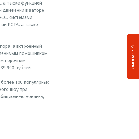
, а также функцией
и движении в заторе
ACC, системами
ии RCTA, а также
пора, а встроенный
OMODA C5
заменимым помощником
ым перечнем
39 900 рублей.
 более 100 популярных
ного шоу при
мбициозную новинку,