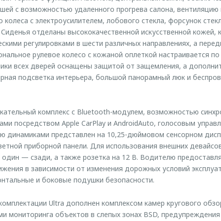
ишей с возможностью удаленного прогрева салона, вентиляцию 
о колеса с электроусилителем, лобового стекла, форсунок стек
. Сиденья отделаны высококачественной искусственной кожей, 
скими регулировками в шести различных направлениях, а перед
нальное рулевое колесо с кожаной оплеткой настраивается по
ики всех дверей оснащены защитой от защемления, а дополни
рная подсветка интерьера, большой панорамный люк и беспров
ательный комплекс с Bluetooth-модулем, возможностью синхр
ми посредством Apple CarPlay и AndroidAuto, голосовым управл
ю динамиками представлен на 10,25-дюймовом сенсорном дисп
цветной приборной панели. Для использования внешних девайс
 один — сзади, а также розетка на 12 В. Водителю предоставл
жения в зависимости от изменения дорожных условий эксплуат
нтальные и боковые подушки безопасности.
омплектации Ultra дополнен комплексом камер кругового обзо
ми мониторинга объектов в слепых зонах BSD, предупреждения