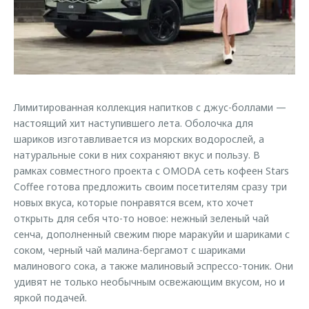
Страхование
Клиентская поддержка
Обратная связь
Кредитный калькулятор
O&J Автоклуб
Аксессуары
Клуб владельцев OMODA
Одежда и сувениры
Приложение O&J
Оригинальные аксессуары
Лимитированная коллекция напитков с джус-боллами —
Аксессуары
настоящий хит наступившего лета. Оболочка для
Запчасти
Одежда и сувениры
шариков изготавливается из морских водорослей, а
натуральные соки в них сохраняют вкус и пользу. В
Трейд-ин
Оригинальные аксессуары
рамках совместного проекта с OMODA сеть кофеен Stars
Калькулятор трейд-ин
Запчасти
Coffee готова предложить своим посетителям сразу три
новых вкуса, которые понравятся всем, кто хочет
открыть для себя что-то новое: нежный зеленый чай
сенча, дополненный свежим пюре маракуйи и шариками с
соком, черный чай малина-бергамот с шариками
малинового сока, а также малиновый эспрессо-тоник. Они
удивят не только необычным освежающим вкусом, но и
яркой подачей.