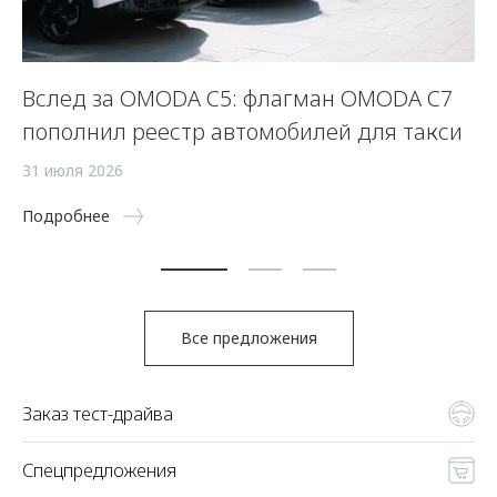
Вслед за OMODA C5: флагман OMODA C7
С
пополнил реестр автомобилей для такси
п
а
31 июля 2026
5 
Подробнее
По
Все предложения
Заказ тест-драйва
Спецпредложения