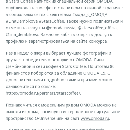
в Stars Coffee напиток из специальной серии OMODA,
опубликовать свое фото с напитком на личной страничке
в социальных сетях с хештегами #мода_с_ОМОДА
#LinaDembikova #StarsCoffee. Также нужно подписаться и
отметить аккаунты @omoda.russia, @starscoffee_official,
@lina_dembikova. Важно не забыть открыть доступ к
профилю и зарегистрироваться на сайте конкурса.
Раз в неделю жюри выбирает лучшие фотографии и
вручает победителям подарки от OMODA, Лины
Дембиковой и сети кофеен Stars Coffee. По итогам 80
финалистов поборются за обладание OMODA C5. С
дополнительными подробностями и призами можно
ознакомиться по ссылке:
https://omoda.ru/partners/starscoffee/
.
Познакомиться с модельным рядом OMODA можно не
выходя из дома, заглянув в интерактивное виртуальное
пространство O-Universe или на сайт
www.omoda.ru
.