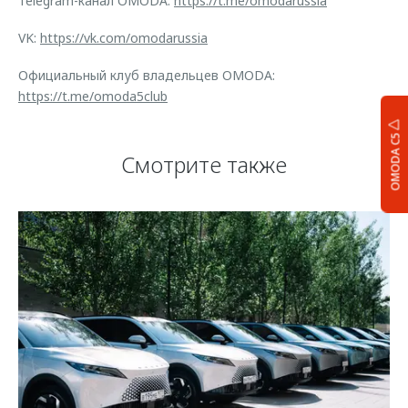
Telegram-канал OMODA:
https://t.me/omodarussia
VK:
https://vk.com/omodarussia
Официальный клуб владельцев OMODA:
https://t.me/omoda5club
OMODA C5
Смотрите также