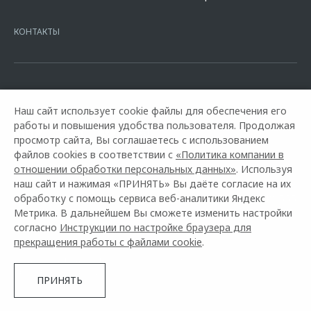
7728168971 ОГРН 1027700067328 место нахождение 107078, г.
Москва, ул. Каланчевская, д. 27. Ген.лицензия ЦБ РФ № 1326 от
КОНТАКТЫ
16.01.2015. Предложение ограничено и не является публичной
офертой.
Наш сайт использует cookie файлы для обеспечения его
работы и повышения удобства пользователя. Продолжая
просмотр сайта, Вы соглашаетесь с использованием
файлов cookies в соответствии с
«Политика компании в
отношении обработки персональных данных»
. Используя
наш сайт и нажимая «ПРИНЯТЬ» Вы даёте согласие на их
обработку с помощь сервиса веб-аналитики Яндекс
Горячая линия OMODA:
+7 (8652) 748-555
Метрика. В дальнейшем Вы сможете изменить настройки
согласно
Инструкции по настройке браузера для
© 2026 АвтоЮг Ставрополь
прекращения работы с файлами cookie
.
Модельный ряд
Архивные модели
Контакты
Правовая информация
ПРИНЯТЬ