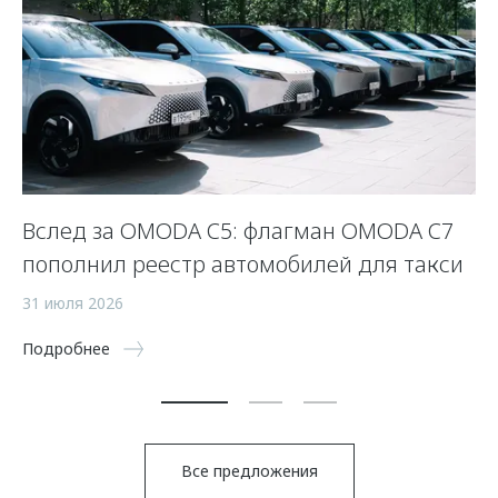
Вслед за OMODA C5: флагман OMODA C7
С
пополнил реестр автомобилей для такси
п
а
31 июля 2026
5 
Подробнее
По
Все предложения