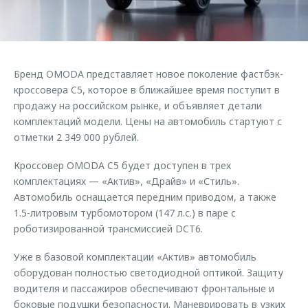
Страхование
Клиентская поддержка
Обратная связь
Кредитный калькулятор
O&J Автоклуб
Аксессуары
Клуб владельцев OMODA
Бренд OMODA представляет новое поколение фастбэк-
Одежда и сувениры
Приложение O&J
кроссовера C5, которое в ближайшее время поступит в
Оригинальные аксессуары
продажу на российском рынке, и объявляет детали
Аксессуары
комплектаций модели. Цены на автомобиль стартуют с
Запчасти
отметки 2 349 000 рублей.
Одежда и сувениры
Трейд-ин
Оригинальные аксессуары
Кроссовер OMODA C5 будет доступен в трех
Калькулятор трейд-ин
Запчасти
комплектациях — «Актив», «Драйв» и «Стиль».
Автомобиль оснащается передним приводом, а также
1.5-литровым турбомотором (147 л.с.) в паре с
роботизированной трансмиссией DCT6.
Уже в базовой комплектации «Актив» автомобиль
оборудован полностью светодиодной оптикой. Защиту
водителя и пассажиров обеспечивают фронтальные и
боковые подушки безопасности. Маневрировать в узких