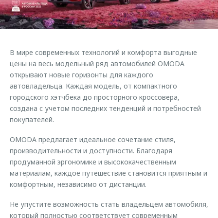
Страхование
Клиентская поддержка
Обратная связь
Кредитный калькулятор
O&J Автоклуб
Аксессуары
Клуб владельцев OMODA
В мире современных технологий и комфорта выгодные
Одежда и сувениры
Приложение O&J
цены на весь модельный ряд автомобилей OMODA
Оригинальные аксессуары
открывают новые горизонты для каждого
Аксессуары
автовладельца. Каждая модель, от компактного
Запчасти
городского хэтчбека до просторного кроссовера,
Одежда и сувениры
создана с учетом последних тенденций и потребностей
Трейд-ин
Оригинальные аксессуары
покупателей.
Калькулятор трейд-ин
Запчасти
OMODA предлагает идеальное сочетание стиля,
производительности и доступности. Благодаря
продуманной эргономике и высококачественным
материалам, каждое путешествие становится приятным и
комфортным, независимо от дистанции.
Не упустите возможность стать владельцем автомобиля,
который полностью соответствует современным