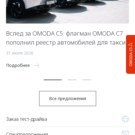
Вслед за OMODA C5: флагман OMODA C7
С
пополнил реестр автомобилей для такси
п
OMODA C5
а
31 июля 2026
5 
Подробнее
По
Все предложения
Заказ тест-драйва
Спецпредложения