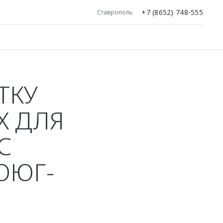
+7 (8652) 748-555
Ставрополь
ТКУ
Х ДЛЯ
С
ОЮГ-