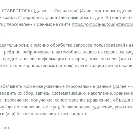
СТАВРОПОЛЬ» (далее – «Оператор») (Адрес местонахождения 
 край, г. Ставрополь, улица Западный обход, дом 70) настояще
тку персональных данных на сайте
https://omoda-autoug-stavropo
:
 деятельности, а именно обработка запросов пользователей на 
 трейд-ин, забронировать автомобиль, запись на сервис, кальк
, предоставление информации по запросу пользователя (заказ з
ие в отдел корпоративных продаж) и регистрация личного каби
абатывать мои нижеуказанные персональные данные (далее – 
зводить их сбор, запись, систематизацию, накопление, хранение
), извлечение, получение, сопоставление (сравнение), объедине
чу (предоставление, доступ), блокирование, удаление, уничто
и (или) без использования таких средств:
ство;