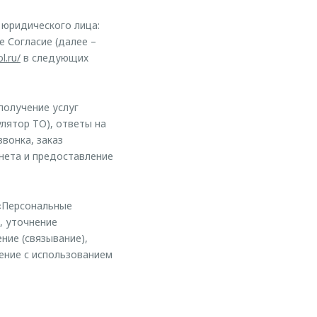
юридического лица:
е Согласие (далее –
l.ru/
в следующих
получение услуг
улятор ТО), ответы на
вонка, заказ
нета и предоставление
«Персональные
, уточнение
ние (связывание),
жение с использованием