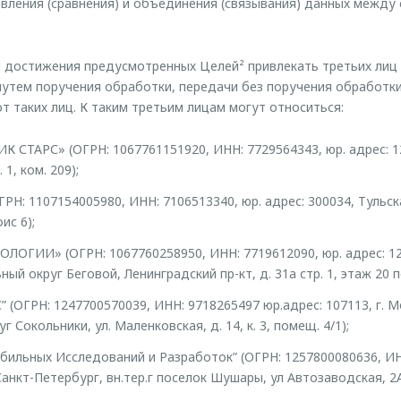
авления (сравнения) и объединения (связывания) данных между 
 достижения предусмотренных Целей² привлекать третьих лиц
утем поручения обработки, передачи без поручения обработки 
т таких лиц. К таким третьим лицам могут относиться:
СТАРС» (ОГРН: 1067761151920, ИНН: 7729564343, юр. адрес: 1
. 1, ком. 209);
: 1107154005980, ИНН: 7106513340, юр. адрес: 300034, Тульская
ис 6);
ОГИИ» (ОГРН: 1067760258950, ИНН: 7719612090, юр. адрес: 125
ный округ Беговой, Ленинградский пр-кт, д. 31а стр. 1, этаж 20 п
ОГРН: 1247700570039, ИНН: 9718265497 юр.адрес: 107113, г. Мос
Сокольники, ул. Маленковская, д. 14, к. 3, помещ. 4/1);
ильных Исследований и Разработок” (ОГРН: 1257800080636, ИН
 Санкт-Петербург, вн.тер.г поселок Шушары, ул Автозаводская, 2А