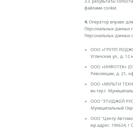
3.3. результаты сопост
файлами cookie.
4.
Оператор вправе для
Персональных данных п
Персональных данных о
ООО «ГРУПП ЛОДЖИК 
Угличская ул., д. 12 к
ООО «ИНФОТЕК» (ОГРН
Революции, д. 21, оф
ООО «МУЛЬТИ ТЕХНОЛ
вн.тер.г. Муниципаль
ООО “ЭТИДЖЕЙ РУС” (
Муниципальный Округ 
ООО “Центр Автомоб
юр.адрес: 196624, г