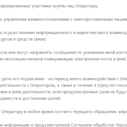
аффилированные участники группы лиц Оператора;
 по управлению взаимоотношениями с заинтересованными лицам
 по осуществлению информационного и маркетингового взаимодей
рсов и средств связи).
сов мне могут направлять сообщения по указанным мной конт
и нескольких каналов коммуникации: электронная почта и (или
 даты его подписания – на период моего взаимодействия с Опе
еятельности с Оператором, а также в течение 3 (трех) лет пос
вия и (или) деятельности, если предусмотренные Цели не буду
одимости в достижении Целей.
я Оператору в любое время соответствующего обращения, впра
ную информацию о предусмотренной Согласием обработке Персо