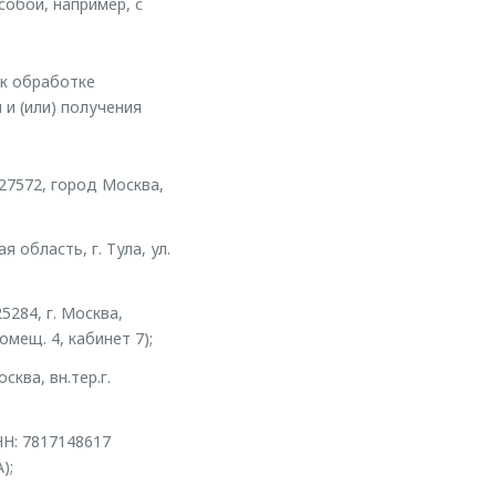
собой, например, с
 к обработке
и (или) получения
27572, город Москва,
 область, г. Тула, ул.
284, г. Москва,
омещ. 4, кабинет 7);
ква, вн.тер.г.
Н: 7817148617
);