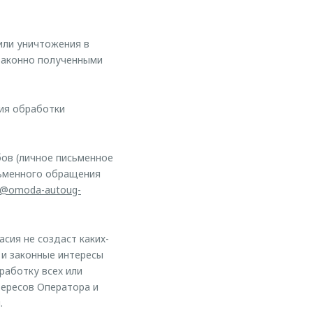
или уничтожения в
законно полученными
ния обработки
ов (личное письменное
сьменного обращения
na@omoda-autoug-
асия не создаст каких-
 и законные интересы
работку всех или
тересов Оператора и
.