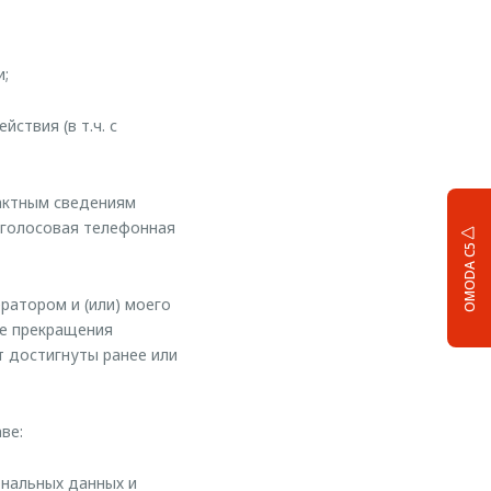
и;
ствия (в т.ч. с
актным сведениям
) голосовая телефонная
OMODA C5
ратором и (или) моего
ле прекращения
т достигнуты ранее или
ве:
нальных данных и