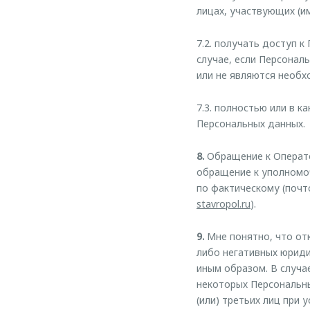
лицах, участвующих (и
7.2. получать доступ 
случае, если Персонал
или не являются необ
7.3. полностью или в к
Персональных данных.
8.
Обращение к Операто
обращение к уполномо
по фактическому (почт
stavropol.ru
).
9.
Мне понятно, что отк
либо негативных юриди
иным образом. В случа
некоторых Персональны
(или) третьих лиц при 