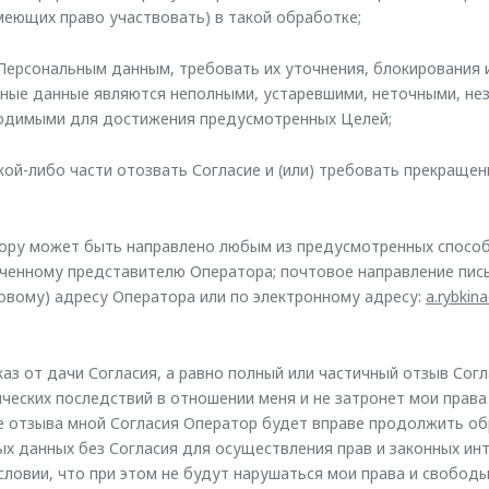
меющих право участвовать) в такой обработке;
к Персональным данным, требовать их уточнения, блокирования 
ьные данные являются неполными, устаревшими, неточными, не
ходимыми для достижения предусмотренных Целей;
акой-либо части отозвать Согласие и (или) требовать прекраще
ру может быть направлено любым из предусмотренных способ
ченному представителю Оператора; почтовое направление пи
овому) адресу Оператора или по электронному адресу:
a.rybki
аз от дачи Согласия, а равно полный или частичный отзыв Согл
ческих последствий в отношении меня и не затронет мои права
е отзыва мной Согласия Оператор будет вправе продолжить об
х данных без Согласия для осуществления прав и законных ин
условии, что при этом не будут нарушаться мои права и свободы