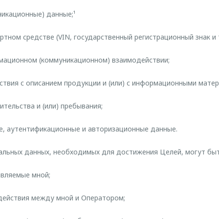
никационные) данные;¹
ортном средстве (VIN, государственный регистрационный знак и т
рмационном (коммуникационном) взаимодействии;
йствия с описанием продукции и (или) с информационными мате
жительства и (или) пребывания;
е, аутентификационные и авторизационные данные.
льных данных, необходимых для достижения Целей, могут быт
авляемые мной;
одействия между мной и Оператором;