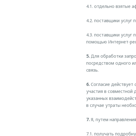
4.1. отдельно взятые 
4.2. поставщики услуг
4.3. поставщики услуг
помощью Интернет-ресу
5.
Для обработки запро
посредством одного ил
связь.
6.
Согласие действует с
участия в совместной д
указанных взаимодейст
в случае утраты необх
7.
Я, путем направлени
7.1. получать подроб